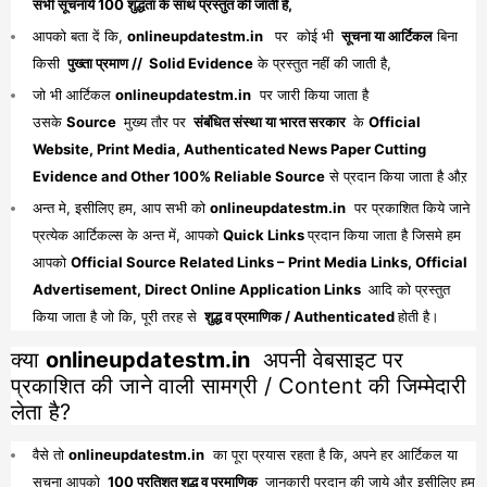
सभी सूचनायें 100 शुद्धता के साथ प्रस्तुत की जाती है,
आपको बता दें कि,
onlineupdatestm.in
पर कोई भी
सूचना या आर्टिकल
बिना
किसी
पुख्ता प्रमाण // Solid Evidence
के प्रस्तुत नहीं की जाती है,
जो भी आर्टिकल
onlineupdatestm.in
पर जारी किया जाता है
उसके
Source
मुख्य तौर पर
संबंधित संस्था या भारत सरकार
के
Official
Website, Print Media, Authenticated News Paper Cutting
Evidence and Other 100% Reliable Source
से प्रदान किया जाता है औऱ
अन्त मे, इसीलिए हम, आप सभी को
onlineupdatestm.in
पर प्रकाशित किये जाने
प्रत्येक आर्टिकल्स के अन्त में, आपको
Quick Links
प्रदान किया जाता है जिसमे हम
आपको
Official Source Related Links – Print Media Links, Official
Advertisement, Direct Online Application Links
आदि को प्रस्तुत
किया जाता है जो कि, पूरी तरह से
शुद्ध व प्रमाणिक / Authenticated
होती है।
क्या
onlineupdatestm.in
अपनी वेबसाइट पर
प्रकाशित की जाने वाली सामग्री / Content की जिम्मेदारी
लेता है?
वैसे तो
onlineupdatestm.in
का पूरा प्रयास रहता है कि, अपने हर आर्टिकल या
सूचना आपको
100 प्रतिशत शुद्ध व प्रमाणिक
जानकारी प्रदान की जाये औऱ इसीलिए हम