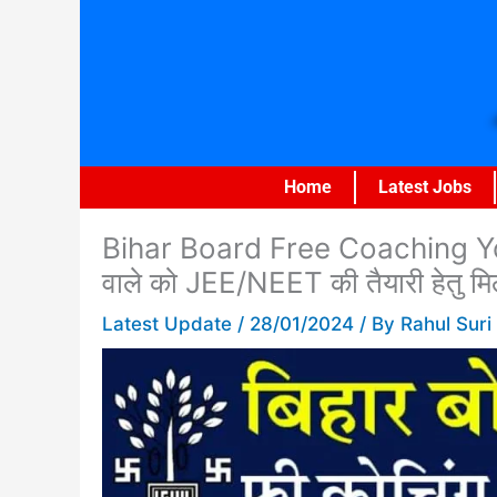
Skip
to
content
Home
Latest Jobs
Bihar Board Free Coaching Yojana 
वाले को JEE/NEET की तैयारी हेतु मि
Latest Update
/
28/01/2024
/ By
Rahul Suri