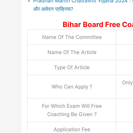
Pradhan Mantri Chatravriti Yojana 2024 : सरकार 
और आवेदन प्रक्रिया?
Bihar Board Free C
Name Of The Committee
Name Of The Article
Type Of Article
Only
Who Can Apply ?
For Which Exam Will Free
Coaching Be Given ?
Application Fee