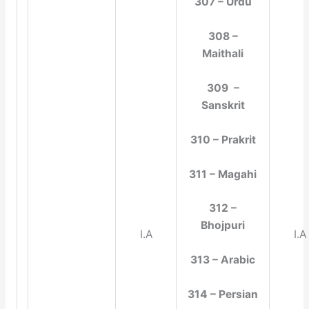
307 – Urdu
308 –
Maithali
309 –
Sanskrit
310 – Prakrit
311 – Magahi
312 –
Bhojpuri
I.A
I.A
313 – Arabic
314 – Persian