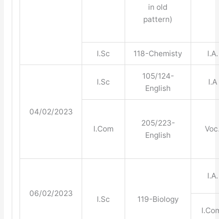
in old
pattern)
I.Sc
118-Chemisty
I.A.
105/124-
I.Sc
I.A
English
04/02/2023
205/223-
I.Com
Voc
English
I.A.
06/02/2023
I.Sc
119-Biology
I.Co