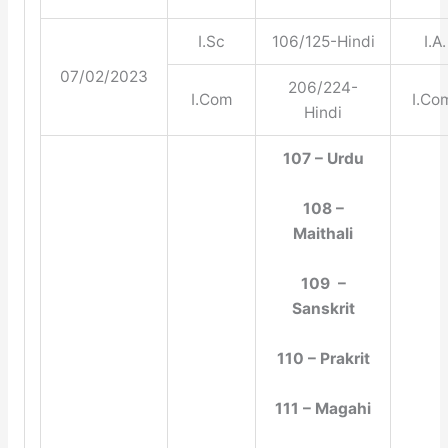
I.Sc
106/125-Hindi
I.A.
07/02/2023
206/224-
I.Com
I.Co
Hindi
107 – Urdu
108 –
Maithali
109 –
Sanskrit
110 – Prakrit
111 – Magahi