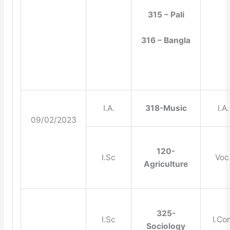
315 – Pali
316 – Bangla
I.A.
318-Music
I.A.
09/02/2023
120-
I.Sc
Voc
Agriculture
325-
I.Sc
I.Co
Sociology