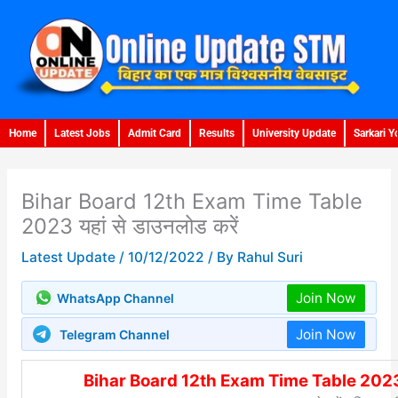
Skip
to
content
Home
Latest Jobs
Admit Card
Results
University Update
Sarkari Y
Bihar Board 12th Exam Time Table
2023 यहां से डाउनलोड करें
Latest Update
/
10/12/2022
/ By
Rahul Suri
Join Now
WhatsApp Channel
Join Now
Telegram Channel
Bihar Board 12th Exam Time Table 2023 यह