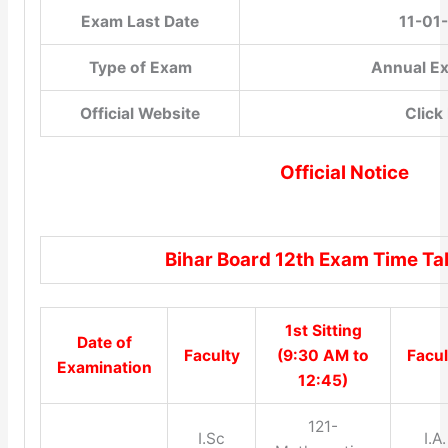
Exam Last Date
11-01
Type of Exam
Annual E
Official Website
Click
Official Notice
Bihar Board 12th Exam Time Ta
1st Sitting
Date of
Faculty
(9:30 AM to
Facul
Examination
12:45)
121-
I.Sc
I.A.