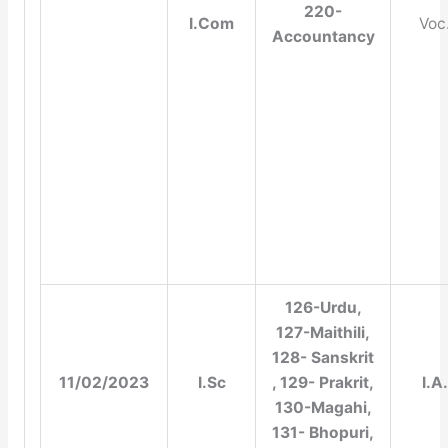
220-
I.Com
Voc
Accountancy
126-Urdu,
127-Maithili,
128- Sanskrit
11/02/2023
I.Sc
, 129- Prakrit,
I.A.
130-Magahi,
131- Bhopuri,