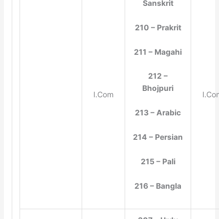
Sanskrit
210 – Prakrit
211 – Magahi
212 –
Bhojpuri
I.Com
I.Co
213 – Arabic
214 – Persian
215 – Pali
216 – Bangla