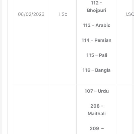
112 –
Bhojpuri
08/02/2023
I.Sc
I.S
113 – Arabic
114 – Persian
115 – Pali
116 – Bangla
107 – Urdu
208 –
Maithali
209 –