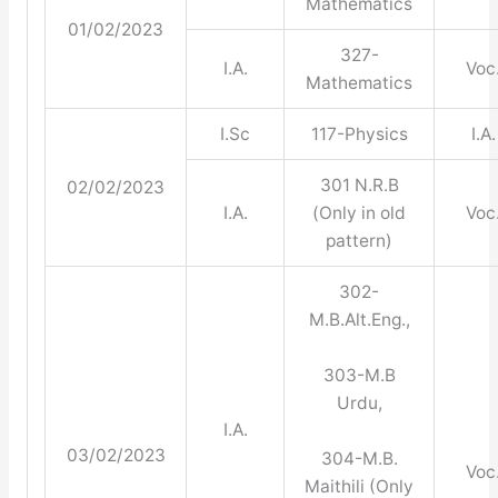
Mathematics
01/02/2023
327-
I.A.
Voc
Mathematics
I.Sc
117-Physics
I.A.
301 N.R.B
02/02/2023
I.A.
(Only in old
Voc
pattern)
302-
M.B.Alt.Eng.,
303-M.B
Urdu,
I.A.
03/02/2023
304-M.B.
Voc
Maithili (Only