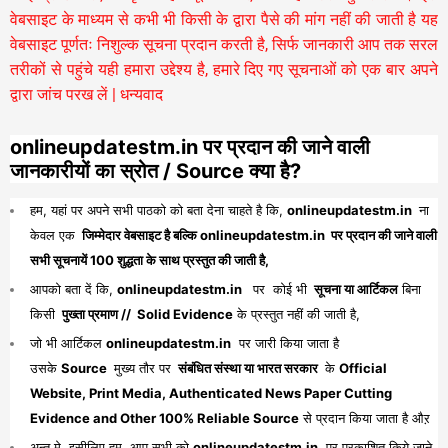
वेबसाइट के माध्यम से कभी भी किसी के द्वारा पैसे की मांग नहीं की जाती है यह
वेबसाइट पूर्णतः निशुल्क सूचना प्रदान करती है,
सिर्फ जानकारी आप तक सरल
तरीकों से पहुंचे यही हमारा उद्देश्य है, हमारे दिए गए सूचनाओं को एक बार अपने
द्वारा जांच परख लें | धन्यवाद
onlineupdatestm.in पर प्रदान की जाने वाली
जानकारीयों का स्रोत / Source क्या है?
हम, यहां पर अपने सभी पाठको को बता देना चाहते है कि,
onlineupdatestm.in
ना
केवल एक
जिम्मेदार वेबसाइट है बल्कि onlineupdatestm.in पर प्रदान की जाने वाली
सभी सूचनायें 100 शुद्धता के साथ प्रस्तुत की जाती है,
आपको बता दें कि,
onlineupdatestm.in
पर कोई भी
सूचना या आर्टिकल
बिना
किसी
पुख्ता प्रमाण // Solid Evidence
के प्रस्तुत नहीं की जाती है,
जो भी आर्टिकल
onlineupdatestm.in
पर जारी किया जाता है
उसके
Source
मुख्य तौर पर
संबंधित संस्था या भारत सरकार
के
Official
Website, Print Media, Authenticated News Paper Cutting
Evidence and Other 100% Reliable Source
से प्रदान किया जाता है औऱ
अन्त मे, इसीलिए हम, आप सभी को
onlineupdatestm.in
पर प्रकाशित किये जाने