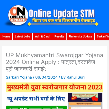
Skip
to
content
Home
Latest Jobs
Admit Card
Results
University Update
Sarkari Y
UP Mukhyamantri Swarojgar Yojana
2024 Online Apply : पात्रता,दस्तावेज
पूरी जानकारी समझे:-
Sarkari Yojana
/
06/04/2024
/ By
Rahul Suri