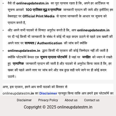
वैसे तो
onlineupdatestm.in
का पूरा प्रयास रहता है कि, अपने हर आर्टिकल या
सूचना आपको
100 प्रतिशत शुद्ध व प्रमाणिक
जानकारी प्रदान की जाये औऱ इसीलिए हम
वेबसाइट पर
Official Print Media
से प्राप्त जानकारी के आधार पर सूचना को
प्रदान करते है,
औऱ अपने सभी पाठको से विनम्र अनुरोध करते है कि, आप
onlineupdatestm.in
पर दी गई किसी भी जानकारी के संबंध मे कोई भी बड़ा कदम उठाने से पहले उस खबरी की
अपने स्तर पर
सत्ययता / Authentication
की जांच करें क्योंकि
onlineupdatestm.in
द्धारा किसी भी प्रकार की कोई जिम्मेदार नहीं ली जाती है
क्योंकि प्लेटफॉर्म केवल एक
सूचना प्रदाता प्लेटफॉर्म
है जहां पर
जनहित
को ध्यान मे रखते
हुए
प्रमाणिक
जानकारी प्रदान की जाती है औऱ पाठको से अनुरोध किया जाता है कि, हर
खबर की पहले अपने स्तर पर जांच करे औऱ सब कुछ सही पाये जाने पर ही कोई कदम
उठाये।
अन्त, इस प्रकार, हमने आप सभी पाठको को विस्तार से
onlineupdatestm
.in
का
Disclaimer
प्रस्तुत किया ताकि आप हमारे इस प्लेटफॉर्म का
पूरा व भरपूर लाभ प्राप्त कर सकें।
Disclaimer
Privacy Policy
About us
Contact us
Copyright © 2025 onlineupdatestm.in