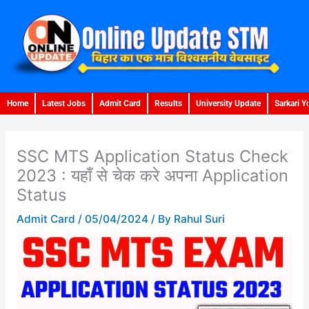
Skip
to
content
Home
Latest Jobs
Admit Card
Results
University Update
Sarkari Y
SSC MTS Application Status Check
2023 : यहाँ से चेक करे अपना Application
Status
Admit Card
/
05/04/2024
/ By
Rahul Suri