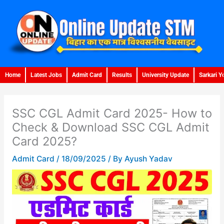
Skip
to
content
Home
Latest Jobs
Admit Card
Results
University Update
Sarkari Y
SSC CGL Admit Card 2025- How to
Check & Download SSC CGL Admit
Card 2025?
Admit Card
/
18/09/2025
/ By
Ayush Yadav