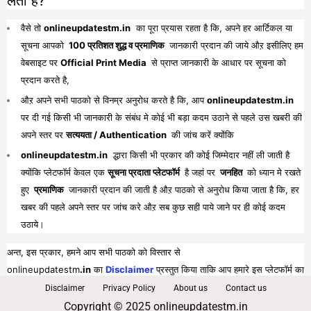
लेता है?
वैसे तो
onlineupdatestm.in
का पूरा प्रयास रहता है कि, अपने हर आर्टिकल या
सूचना आपको
100 प्रतिशत शुद्ध व प्रमाणिक
जानकारी प्रदान की जाये औऱ इसीलिए हम
वेबसाइट पर
Official Print Media
से प्राप्त जानकारी के आधार पर सूचना को
प्रदान करते है,
औऱ अपने सभी पाठको से विनम्र अनुरोध करते है कि, आप
onlineupdatestm.in
पर दी गई किसी भी जानकारी के संबंध मे कोई भी बड़ा कदम उठाने से पहले उस खबरी की
अपने स्तर पर
सत्ययता / Authentication
की जांच करें क्योंकि
onlineupdatestm.in
द्धारा किसी भी प्रकार की कोई जिम्मेदार नहीं ली जाती है
क्योंकि प्लेटफॉर्म केवल एक
सूचना प्रदाता प्लेटफॉर्म
है जहां पर
जनहित
को ध्यान मे रखते
हुए
प्रमाणिक
जानकारी प्रदान की जाती है औऱ पाठको से अनुरोध किया जाता है कि, हर
खबर की पहले अपने स्तर पर जांच करे औऱ सब कुछ सही पाये जाने पर ही कोई कदम
उठाये।
अन्त, इस प्रकार, हमने आप सभी पाठको को विस्तार से
onlineupdatestm
.in
का
Disclaimer
प्रस्तुत किया ताकि आप हमारे इस प्लेटफॉर्म का
पूरा व भरपूर लाभ प्राप्त कर सकें।
Disclaimer
Privacy Policy
About us
Contact us
Copyright © 2025 onlineupdatestm.in