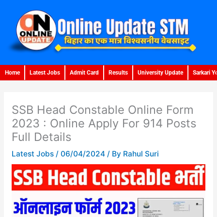
Skip
to
content
Home
Latest Jobs
Admit Card
Results
University Update
Sarkari Y
SSB Head Constable Online Form
2023 : Online Apply For 914 Posts
Full Details
Latest Jobs
/
06/04/2024
/ By
Rahul Suri