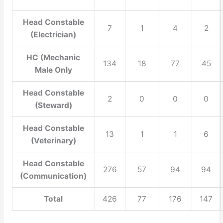
Head Constable
7
1
4
2
(Electrician)
HC (Mechanic
134
18
77
45
Male Only
Head Constable
2
0
0
0
(Steward)
Head Constable
13
1
1
6
(Veterinary)
Head Constable
276
57
94
94
(Communication)
Total
426
77
176
147