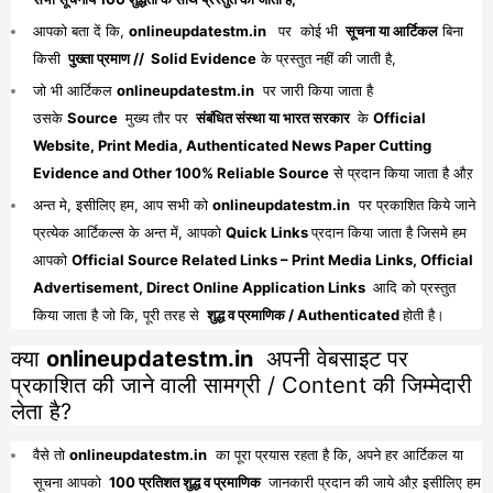
आपको बता दें कि,
onlineupdatestm.in
पर कोई भी
सूचना या आर्टिकल
बिना
किसी
पुख्ता प्रमाण // Solid Evidence
के प्रस्तुत नहीं की जाती है,
जो भी आर्टिकल
onlineupdatestm.in
पर जारी किया जाता है
उसके
Source
मुख्य तौर पर
संबंधित संस्था या भारत सरकार
के
Official
Website, Print Media, Authenticated News Paper Cutting
Evidence and Other 100% Reliable Source
से प्रदान किया जाता है औऱ
अन्त मे, इसीलिए हम, आप सभी को
onlineupdatestm.in
पर प्रकाशित किये जाने
प्रत्येक आर्टिकल्स के अन्त में, आपको
Quick Links
प्रदान किया जाता है जिसमे हम
आपको
Official Source Related Links – Print Media Links, Official
Advertisement, Direct Online Application Links
आदि को प्रस्तुत
किया जाता है जो कि, पूरी तरह से
शुद्ध व प्रमाणिक / Authenticated
होती है।
क्या
onlineupdatestm.in
अपनी वेबसाइट पर
प्रकाशित की जाने वाली सामग्री / Content की जिम्मेदारी
लेता है?
वैसे तो
onlineupdatestm.in
का पूरा प्रयास रहता है कि, अपने हर आर्टिकल या
सूचना आपको
100 प्रतिशत शुद्ध व प्रमाणिक
जानकारी प्रदान की जाये औऱ इसीलिए हम