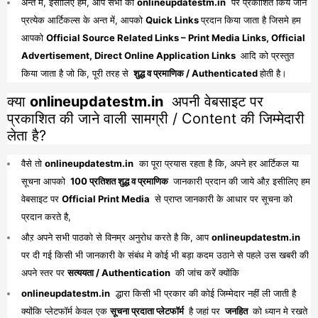
अन्त मे, इसीलिए हम, आप सभी को
onlineupdatestm.in
पर प्रकाशित किये जाने
प्रत्येक आर्टिकल्स के अन्त में, आपको
Quick Links
प्रदान किया जाता है जिसमे हम
आपको
Official Source Related Links – Print Media Links, Official
Advertisement, Direct Online Application Links
आदि को प्रस्तुत
किया जाता है जो कि, पूरी तरह से
शुद्ध व प्रमाणिक / Authenticated
होती है।
क्या
onlineupdatestm.in
अपनी वेबसाइट पर
प्रकाशित की जाने वाली सामग्री / Content की जिम्मेदारी
लेता है?
वैसे तो
onlineupdatestm.in
का पूरा प्रयास रहता है कि, अपने हर आर्टिकल या
सूचना आपको
100 प्रतिशत शुद्ध व प्रमाणिक
जानकारी प्रदान की जाये औऱ इसीलिए हम
वेबसाइट पर
Official Print Media
से प्राप्त जानकारी के आधार पर सूचना को
प्रदान करते है,
औऱ अपने सभी पाठको से विनम्र अनुरोध करते है कि, आप
onlineupdatestm.in
पर दी गई किसी भी जानकारी के संबंध मे कोई भी बड़ा कदम उठाने से पहले उस खबरी की
अपने स्तर पर
सत्ययता / Authentication
की जांच करें क्योंकि
onlineupdatestm.in
द्धारा किसी भी प्रकार की कोई जिम्मेदार नहीं ली जाती है
क्योंकि प्लेटफॉर्म केवल एक
सूचना प्रदाता प्लेटफॉर्म
है जहां पर
जनहित
को ध्यान मे रखते