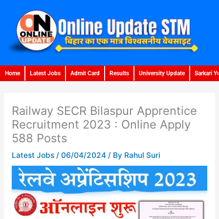
Skip
to
content
Home
Latest Jobs
Admit Card
Results
University Update
Sarkari Y
Railway SECR Bilaspur Apprentice
Recruitment 2023 : Online Apply
588 Posts
Latest Jobs
/
06/04/2024
/ By
Rahul Suri