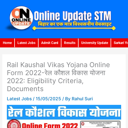
Skip
to
content
Home
Latest Jobs
Admit Card
Results
University Update
Sarkari Y
Rail Kaushal Vikas Yojana Online
Form 2022-रेल कौशल विकास योजना
2022: Eligibility Criteria,
Documents
Latest Jobs
/
15/05/2025
/ By
Rahul Suri