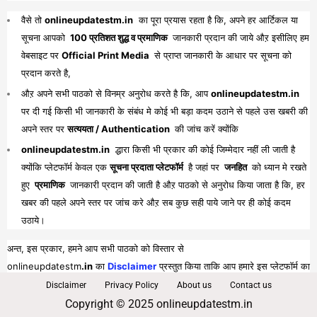
वैसे तो
onlineupdatestm.in
का पूरा प्रयास रहता है कि, अपने हर आर्टिकल या
सूचना आपको
100 प्रतिशत शुद्ध व प्रमाणिक
जानकारी प्रदान की जाये औऱ इसीलिए हम
वेबसाइट पर
Official Print Media
से प्राप्त जानकारी के आधार पर सूचना को
प्रदान करते है,
औऱ अपने सभी पाठको से विनम्र अनुरोध करते है कि, आप
onlineupdatestm.in
पर दी गई किसी भी जानकारी के संबंध मे कोई भी बड़ा कदम उठाने से पहले उस खबरी की
अपने स्तर पर
सत्ययता / Authentication
की जांच करें क्योंकि
onlineupdatestm.in
द्धारा किसी भी प्रकार की कोई जिम्मेदार नहीं ली जाती है
क्योंकि प्लेटफॉर्म केवल एक
सूचना प्रदाता प्लेटफॉर्म
है जहां पर
जनहित
को ध्यान मे रखते
हुए
प्रमाणिक
जानकारी प्रदान की जाती है औऱ पाठको से अनुरोध किया जाता है कि, हर
खबर की पहले अपने स्तर पर जांच करे औऱ सब कुछ सही पाये जाने पर ही कोई कदम
उठाये।
अन्त, इस प्रकार, हमने आप सभी पाठको को विस्तार से
onlineupdatestm
.in
का
Disclaimer
प्रस्तुत किया ताकि आप हमारे इस प्लेटफॉर्म का
पूरा व भरपूर लाभ प्राप्त कर सकें।
Disclaimer
Privacy Policy
About us
Contact us
Copyright © 2025 onlineupdatestm.in