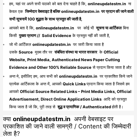
हम, यहां पर अपने सभी पाठको को बता देना चाहते है कि,
onlineupdatestm.in
ना
केवल एक
जिम्मेदार वेबसाइट है बल्कि onlineupdatestm.in पर प्रदान की जाने वाली
सभी सूचनायें 100 शुद्धता के साथ प्रस्तुत की जाती है,
आपको बता दें कि,
onlineupdatestm.in
पर कोई भी
सूचना या आर्टिकल
बिना
किसी
पुख्ता प्रमाण // Solid Evidence
के प्रस्तुत नहीं की जाती है,
जो भी आर्टिकल
onlineupdatestm.in
पर जारी किया जाता है
उसके
Source
मुख्य तौर पर
संबंधित संस्था या भारत सरकार
के
Official
Website, Print Media, Authenticated News Paper Cutting
Evidence and Other 100% Reliable Source
से प्रदान किया जाता है औऱ
अन्त मे, इसीलिए हम, आप सभी को
onlineupdatestm.in
पर प्रकाशित किये जाने
प्रत्येक आर्टिकल्स के अन्त में, आपको
Quick Links
प्रदान किया जाता है जिसमे हम
आपको
Official Source Related Links – Print Media Links, Official
Advertisement, Direct Online Application Links
आदि को प्रस्तुत
किया जाता है जो कि, पूरी तरह से
शुद्ध व प्रमाणिक / Authenticated
होती है।
क्या
onlineupdatestm.in
अपनी वेबसाइट पर
प्रकाशित की जाने वाली सामग्री / Content की जिम्मेदारी
लेता है?