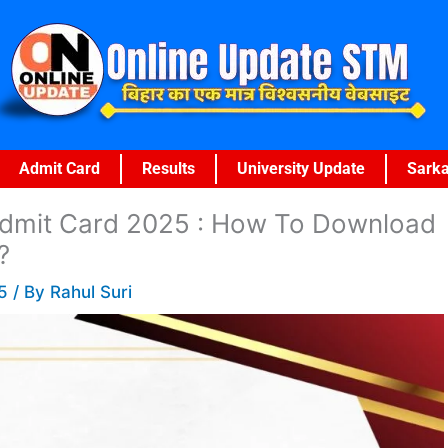
Admit Card
Results
University Update
Sarka
3 Admit Card 2025 : How To Download
?
25
/ By
Rahul Suri