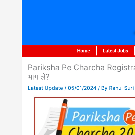
Skip
to
content
Home
Latest Jobs
Pariksha Pe Charcha Registration 
भाग ले?
Latest Update
/
05/01/2024
/ By
Rahul Suri