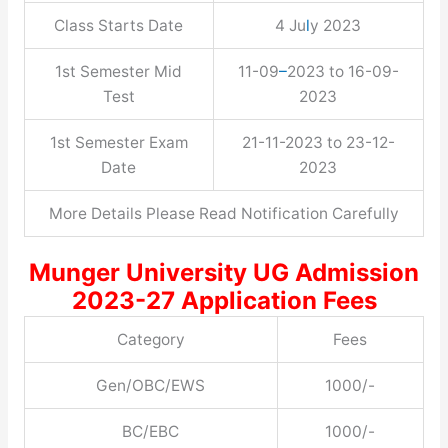
Class Starts Date
4 Ju
l
y 2023
1st Semester Mid
11-09
–
2023 to 16-09-
Test
2023
1st Semester Exam
21-11-2023 to 23-12-
Date
2023
More Details Please Read Notification Carefully
Munger University UG Admission
2023-27 Application Fees
Category
Fees
Gen/OBC/EWS
1000/-
BC/EBC
1000/-