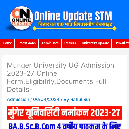
Skip
to
content
Home
Latest Jobs
Admit Card
Results
University Update
Sarkari Y
Munger University UG Admission
2023-27 Online
Form,Eligibility,Documents Full
Details-
Admission
/
06/04/2024
/ By
Rahul Suri