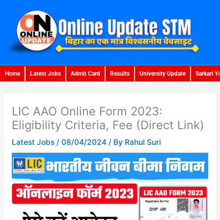
Skip
to
content
Home
Latest Jobs
Admit Card
Results
University Update
Sarkari Y
LIC AAO Online Form 2023:
Eligibility Criteria, Fee (Direct Link)
Latest Jobs
/
08/04/2024
/ By
Rahul Suri