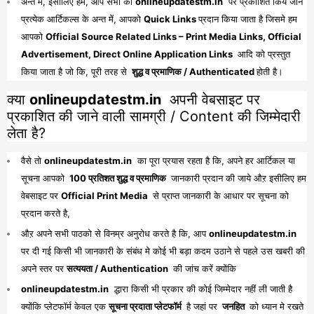
अन्त मे, इसीलिए हम, आप सभी को
onlineupdatestm.in
पर प्रकाशित किये जाने
प्रत्येक आर्टिकल्स के अन्त में, आपको
Quick Links
प्रदान किया जाता है जिसमे हम
आपको
Official Source Related Links – Print Media Links, Official
Advertisement, Direct Online Application Links
आदि को प्रस्तुत
किया जाता है जो कि, पूरी तरह से
शुद्ध व प्रमाणिक / Authenticated
होती है।
क्या
onlineupdatestm.in
अपनी वेबसाइट पर
प्रकाशित की जाने वाली सामग्री / Content की जिम्मेदारी
लेता है?
वैसे तो
onlineupdatestm.in
का पूरा प्रयास रहता है कि, अपने हर आर्टिकल या
सूचना आपको
100 प्रतिशत शुद्ध व प्रमाणिक
जानकारी प्रदान की जाये औऱ इसीलिए हम
वेबसाइट पर
Official Print Media
से प्राप्त जानकारी के आधार पर सूचना को
प्रदान करते है,
औऱ अपने सभी पाठको से विनम्र अनुरोध करते है कि, आप
onlineupdatestm.in
पर दी गई किसी भी जानकारी के संबंध मे कोई भी बड़ा कदम उठाने से पहले उस खबरी की
अपने स्तर पर
सत्ययता / Authentication
की जांच करें क्योंकि
onlineupdatestm.in
द्धारा किसी भी प्रकार की कोई जिम्मेदार नहीं ली जाती है
क्योंकि प्लेटफॉर्म केवल एक
सूचना प्रदाता प्लेटफॉर्म
है जहां पर
जनहित
को ध्यान मे रखते