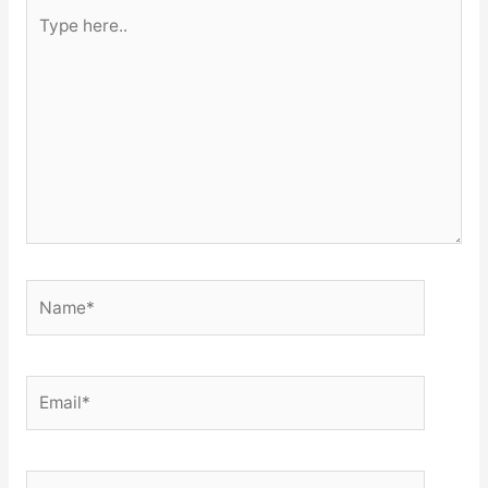
Type
here..
Name*
Email*
Website