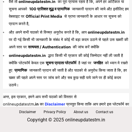
वैसे तो
onlineupdatestm.in
का पूरा प्रयास रहता है कि, अपने हर आर्टिकल या
सूचना आपको
100 प्रतिशत शुद्ध व प्रमाणिक
जानकारी प्रदान की जाये औऱ इसीलिए हम
वेबसाइट पर
Official Print Media
से प्राप्त जानकारी के आधार पर सूचना को
प्रदान करते है,
औऱ अपने सभी पाठको से विनम्र अनुरोध करते है कि, आप
onlineupdatestm.in
पर दी गई किसी भी जानकारी के संबंध मे कोई भी बड़ा कदम उठाने से पहले उस खबरी की
अपने स्तर पर
सत्ययता / Authentication
की जांच करें क्योंकि
onlineupdatestm.in
द्धारा किसी भी प्रकार की कोई जिम्मेदार नहीं ली जाती है
क्योंकि प्लेटफॉर्म केवल एक
सूचना प्रदाता प्लेटफॉर्म
है जहां पर
जनहित
को ध्यान मे रखते
हुए
प्रमाणिक
जानकारी प्रदान की जाती है औऱ पाठको से अनुरोध किया जाता है कि, हर
खबर की पहले अपने स्तर पर जांच करे औऱ सब कुछ सही पाये जाने पर ही कोई कदम
उठाये।
अन्त, इस प्रकार, हमने आप सभी पाठको को विस्तार से
onlineupdatestm
.in
का
Disclaimer
प्रस्तुत किया ताकि आप हमारे इस प्लेटफॉर्म का
पूरा व भरपूर लाभ प्राप्त कर सकें।
Disclaimer
Privacy Policy
About us
Contact us
Copyright © 2025 onlineupdatestm.in