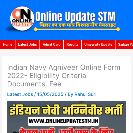
Skip
to
content
Home
Latest Jobs
Admit Card
Results
University Update
Sarkari Y
Indian Navy Agniveer Online Form
2022- Eligibility Criteria
Documents, Fee
Latest Jobs
/
15/05/2025
/ By
Rahul Suri