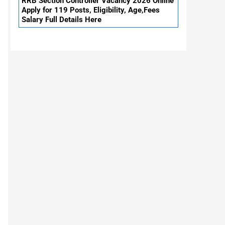
RRB Section Controller Vacancy 2026 Online
Apply for 119 Posts, Eligibility, Age,Fees
Salary Full Details Here