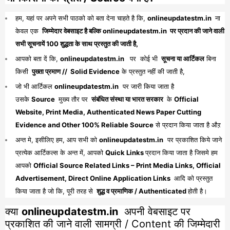
हम, यहां पर अपने सभी पाठको को बता देना चाहते है कि,
onlineupdatestm.in
ना
केवल एक
जिम्मेदार वेबसाइट है बल्कि onlineupdatestm.in पर प्रदान की जाने वाली
सभी सूचनायें 100 शुद्धता के साथ प्रस्तुत की जाती है,
आपको बता दें कि,
onlineupdatestm.in
पर कोई भी
सूचना या आर्टिकल
बिना
किसी
पुख्ता प्रमाण // Solid Evidence
के प्रस्तुत नहीं की जाती है,
जो भी आर्टिकल
onlineupdatestm.in
पर जारी किया जाता है
उसके
Source
मुख्य तौर पर
संबंधित संस्था या भारत सरकार
के
Official
Website, Print Media, Authenticated News Paper Cutting
Evidence and Other 100% Reliable Source
से प्रदान किया जाता है औऱ
अन्त मे, इसीलिए हम, आप सभी को
onlineupdatestm.in
पर प्रकाशित किये जाने
प्रत्येक आर्टिकल्स के अन्त में, आपको
Quick Links
प्रदान किया जाता है जिसमे हम
आपको
Official Source Related Links – Print Media Links, Official
Advertisement, Direct Online Application Links
आदि को प्रस्तुत
किया जाता है जो कि, पूरी तरह से
शुद्ध व प्रमाणिक / Authenticated
होती है।
क्या
onlineupdatestm.in
अपनी वेबसाइट पर
प्रकाशित की जाने वाली सामग्री / Content की जिम्मेदारी