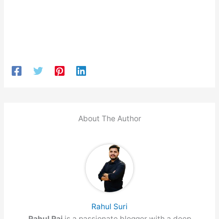
About The Author
Rahul Suri
Rahul Raj
is a passionate blogger with a deep