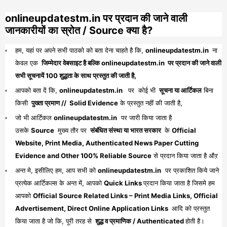
onlineupdatestm.in पर प्रदान की जाने वाली
जानकारीयों का स्रोत / Source क्या है?
हम, यहां पर अपने सभी पाठको को बता देना चाहते है कि,
onlineupdatestm.in
ना
केवल एक
जिम्मेदार वेबसाइट है बल्कि onlineupdatestm.in पर प्रदान की जाने वाली
सभी सूचनायें 100 शुद्धता के साथ प्रस्तुत की जाती है,
आपको बता दें कि,
onlineupdatestm.in
पर कोई भी
सूचना या आर्टिकल
बिना
किसी
पुख्ता प्रमाण // Solid Evidence
के प्रस्तुत नहीं की जाती है,
जो भी आर्टिकल
onlineupdatestm.in
पर जारी किया जाता है
उसके
Source
मुख्य तौर पर
संबंधित संस्था या भारत सरकार
के
Official
Website, Print Media, Authenticated News Paper Cutting
Evidence and Other 100% Reliable Source
से प्रदान किया जाता है औऱ
अन्त मे, इसीलिए हम, आप सभी को
onlineupdatestm.in
पर प्रकाशित किये जाने
प्रत्येक आर्टिकल्स के अन्त में, आपको
Quick Links
प्रदान किया जाता है जिसमे हम
आपको
Official Source Related Links – Print Media Links, Official
Advertisement, Direct Online Application Links
आदि को प्रस्तुत
किया जाता है जो कि, पूरी तरह से
शुद्ध व प्रमाणिक / Authenticated
होती है।