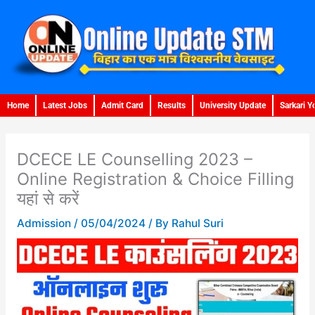
Skip
to
content
Home
Latest Jobs
Admit Card
Results
University Update
Sarkari Y
DCECE LE Counselling 2023 –
Online Registration & Choice Filling
यहां से करें
Admission
/
05/04/2024
/ By
Rahul Suri