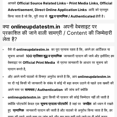
आपको
Official Source Related Links – Print Media Links, Official
Advertisement, Direct Online Application Links
आदि को प्रस्तुत
किया जाता है जो कि, पूरी तरह से
शुद्ध व प्रमाणिक / Authenticated
होती है।
क्या
onlineupdatestm.in
अपनी वेबसाइट पर
प्रकाशित की जाने वाली सामग्री / Content की जिम्मेदारी
लेता है?
वैसे तो
onlineupdatestm.in
का पूरा प्रयास रहता है कि, अपने हर आर्टिकल या
सूचना आपको
100 प्रतिशत शुद्ध व प्रमाणिक
जानकारी प्रदान की जाये औऱ इसीलिए हम
वेबसाइट पर
Official Print Media
से प्राप्त जानकारी के आधार पर सूचना को
प्रदान करते है,
औऱ अपने सभी पाठको से विनम्र अनुरोध करते है कि, आप
onlineupdatestm.in
पर दी गई किसी भी जानकारी के संबंध मे कोई भी बड़ा कदम उठाने से पहले उस खबरी की
अपने स्तर पर
सत्ययता / Authentication
की जांच करें क्योंकि
onlineupdatestm.in
द्धारा किसी भी प्रकार की कोई जिम्मेदार नहीं ली जाती है
क्योंकि प्लेटफॉर्म केवल एक
सूचना प्रदाता प्लेटफॉर्म
है जहां पर
जनहित
को ध्यान मे रखते
हुए
प्रमाणिक
जानकारी प्रदान की जाती है औऱ पाठको से अनुरोध किया जाता है कि, हर
खबर की पहले अपने स्तर पर जांच करे औऱ सब कुछ सही पाये जाने पर ही कोई कदम