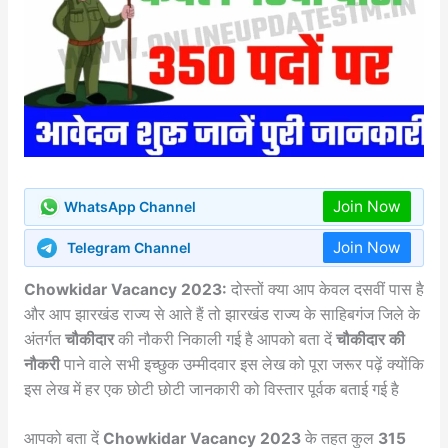
Join Now
WhatsApp Channel
Join Now
Telegram Channel
Chowkidar Vacancy 2023:
दोस्तों क्या आप केवल दसवीं पास है
और आप झारखंड राज्य से आते हैं तो झारखंड राज्य के साहिबगंज जिले के
अंतर्गत
चौकीदार
की नौकरी निकाली गई है आपको बता दें
चौकीदार की
नौकरी
पाने वाले सभी इच्छुक उम्मीदवार इस लेख को पूरा जरूर पढ़ें क्योंकि
इस लेख में हर एक छोटी छोटी जानकारी को विस्तार पूर्वक बताई गई है
आपको बता दें
Chowkidar Vacancy 2023
के तहत कुल
315