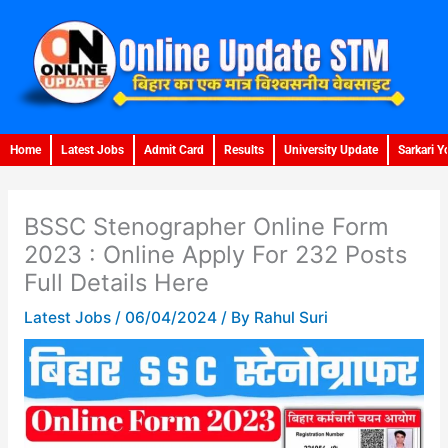
Skip
to
content
Home
Latest Jobs
Admit Card
Results
University Update
Sarkari Y
BSSC Stenographer Online Form
2023 : Online Apply For 232 Posts
Full Details Here
Latest Jobs
/
06/04/2024
/ By
Rahul Suri