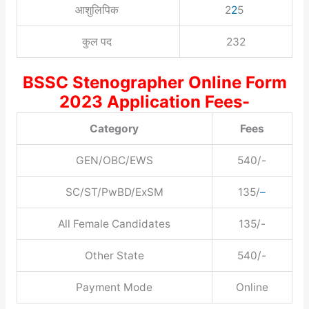
आशुलिपिक
2
2
5
कुल पद
232
BSSC Stenographer Online Form
2023 Application Fees-
Category
Fees
GEN/OBC/EWS
540/-
SC/ST/PwBD/ExSM
135/
–
All Female Candidates
135/-
Other State
540/-
Payment Mode
Online