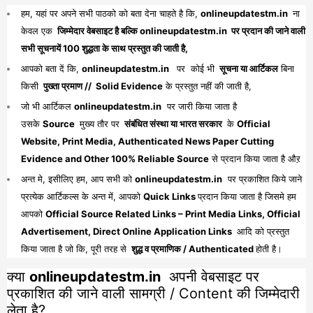
हम, यहां पर अपने सभी पाठको को बता देना चाहते है कि,
onlineupdatestm.in
ना
केवल एक
जिम्मेदार वेबसाइट है बल्कि onlineupdatestm.in पर प्रदान की जाने वाली
सभी सूचनायें 100 शुद्धता के साथ प्रस्तुत की जाती है,
आपको बता दें कि,
onlineupdatestm.in
पर कोई भी
सूचना या आर्टिकल
बिना
किसी
पुख्ता प्रमाण // Solid Evidence
के प्रस्तुत नहीं की जाती है,
जो भी आर्टिकल
onlineupdatestm.in
पर जारी किया जाता है
उसके
Source
मुख्य तौर पर
संबंधित संस्था या भारत सरकार
के
Official
Website, Print Media, Authenticated News Paper Cutting
Evidence and Other 100% Reliable Source
से प्रदान किया जाता है औऱ
अन्त मे, इसीलिए हम, आप सभी को
onlineupdatestm.in
पर प्रकाशित किये जाने
प्रत्येक आर्टिकल्स के अन्त में, आपको
Quick Links
प्रदान किया जाता है जिसमे हम
आपको
Official Source Related Links – Print Media Links, Official
Advertisement, Direct Online Application Links
आदि को प्रस्तुत
किया जाता है जो कि, पूरी तरह से
शुद्ध व प्रमाणिक / Authenticated
होती है।
क्या
onlineupdatestm.in
अपनी वेबसाइट पर
प्रकाशित की जाने वाली सामग्री / Content की जिम्मेदारी
लेता है?