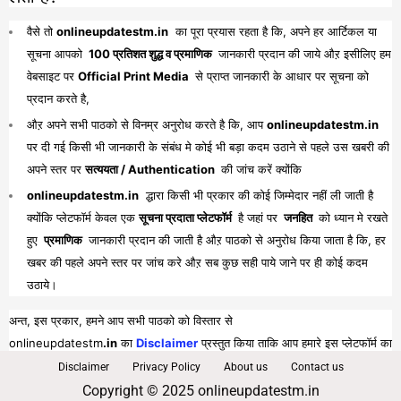
वैसे तो
onlineupdatestm.in
का पूरा प्रयास रहता है कि, अपने हर आर्टिकल या
सूचना आपको
100 प्रतिशत शुद्ध व प्रमाणिक
जानकारी प्रदान की जाये औऱ इसीलिए हम
वेबसाइट पर
Official Print Media
से प्राप्त जानकारी के आधार पर सूचना को
प्रदान करते है,
औऱ अपने सभी पाठको से विनम्र अनुरोध करते है कि, आप
onlineupdatestm.in
पर दी गई किसी भी जानकारी के संबंध मे कोई भी बड़ा कदम उठाने से पहले उस खबरी की
अपने स्तर पर
सत्ययता / Authentication
की जांच करें क्योंकि
onlineupdatestm.in
द्धारा किसी भी प्रकार की कोई जिम्मेदार नहीं ली जाती है
क्योंकि प्लेटफॉर्म केवल एक
सूचना प्रदाता प्लेटफॉर्म
है जहां पर
जनहित
को ध्यान मे रखते
हुए
प्रमाणिक
जानकारी प्रदान की जाती है औऱ पाठको से अनुरोध किया जाता है कि, हर
खबर की पहले अपने स्तर पर जांच करे औऱ सब कुछ सही पाये जाने पर ही कोई कदम
उठाये।
अन्त, इस प्रकार, हमने आप सभी पाठको को विस्तार से
onlineupdatestm
.in
का
Disclaimer
प्रस्तुत किया ताकि आप हमारे इस प्लेटफॉर्म का
पूरा व भरपूर लाभ प्राप्त कर सकें।
Disclaimer
Privacy Policy
About us
Contact us
Copyright © 2025 onlineupdatestm.in