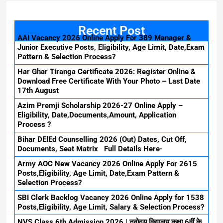
Recent Post
AAI Vacancy 2026 Online Apply For 389 Manager &
Junior Executive Posts, Eligibility, Age Limit, Date,Exam
Pattern & Selection Process?
Har Ghar Tiranga Certificate 2026: Register Online &
Download Free Certificate With Your Photo – Last Date
17th August
Azim Premji Scholarship 2026-27 Online Apply –
Eligibility, Date,Documents,Amount, Application
Process ?
Bihar DElEd Counselling 2026 (Out) Dates, Cut Off,
Documents, Seat Matrix Full Details Here-
Army AOC New Vacancy 2026 Online Apply For 2615
Posts,Eligibility, Age Limit, Date,Exam Pattern &
Selection Process?
SBI Clerk Backlog Vacancy 2026 Online Apply for 1538
Posts,Eligibility, Age Limit, Salary & Selection Process?
NVS Class 6th Admission 2026 | नवोदय विद्यालय कक्षा 6वीं के