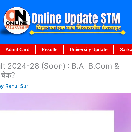
Admit Card
Results
University Update
Sarka
t 2024-28 (Soon) : B.A, B.Com &
ं चेक?
By
Rahul Suri