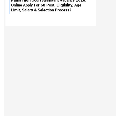
Patna High Court Assistant Vacancy 2026:
Online Apply For 68 Post, Eligibility, Age
Limit, Salary & Selection Process?