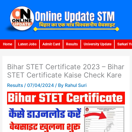
Skip
to
content
Home
Latest Jobs
Admit Card
Results
University Update
Sarkari Y
Bihar STET Certificate 2023 – Bihar
STET Certificate Kaise Check Kare
Results
/
07/04/2024
/ By
Rahul Suri