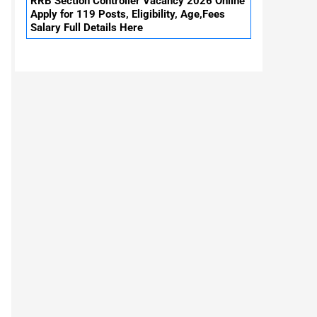
RRB Section Controller Vacancy 2026 Online
Apply for 119 Posts, Eligibility, Age,Fees
Salary Full Details Here