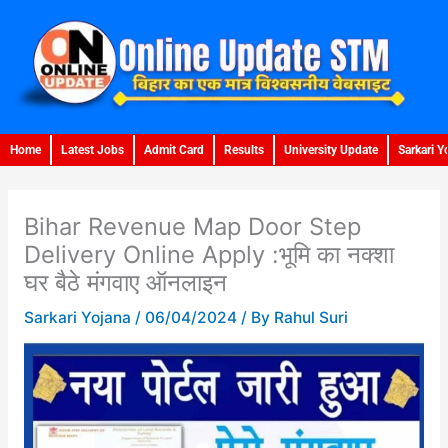
Skip
to
content
Home
Latest Jobs
Admit Card
Results
University Update
Sarkari Y
Bihar Revenue Map Door Step
Delivery Online Apply :भूमि का नक्शा
घर बैठे मंगवाए ऑनलाइन
Sarkari Yojana
/
06/04/2024
/ By
Rahul Suri