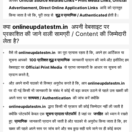
आपको
Official Source Related Links – Print Media Links, Official
Advertisement, Direct Online Application Links
आदि को प्रस्तुत
किया जाता है जो कि, पूरी तरह से
शुद्ध व प्रमाणिक / Authenticated
होती है।
क्या
onlineupdatestm.in
अपनी वेबसाइट पर
प्रकाशित की जाने वाली सामग्री / Content की जिम्मेदारी
लेता है?
वैसे तो
onlineupdatestm.in
का पूरा प्रयास रहता है कि, अपने हर आर्टिकल या
सूचना आपको
100 प्रतिशत शुद्ध व प्रमाणिक
जानकारी प्रदान की जाये औऱ इसीलिए हम
वेबसाइट पर
Official Print Media
से प्राप्त जानकारी के आधार पर सूचना को
प्रदान करते है,
औऱ अपने सभी पाठको से विनम्र अनुरोध करते है कि, आप
onlineupdatestm.in
पर दी गई किसी भी जानकारी के संबंध मे कोई भी बड़ा कदम उठाने से पहले उस खबरी की
अपने स्तर पर
सत्ययता / Authentication
की जांच करें क्योंकि
onlineupdatestm.in
द्धारा किसी भी प्रकार की कोई जिम्मेदार नहीं ली जाती है
क्योंकि प्लेटफॉर्म केवल एक
सूचना प्रदाता प्लेटफॉर्म
है जहां पर
जनहित
को ध्यान मे रखते
हुए
प्रमाणिक
जानकारी प्रदान की जाती है औऱ पाठको से अनुरोध किया जाता है कि, हर
खबर की पहले अपने स्तर पर जांच करे औऱ सब कुछ सही पाये जाने पर ही कोई कदम