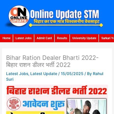
Skip
to
content
Home
Latest Jobs
Admit Card
Results
University Update
Sarkari Y
Bihar Ration Dealer Bharti 2022-
बिहार राशन डीलर भर्ती 2022
Latest Jobs
,
Latest Update
/
15/05/2025
/ By
Rahul
Suri