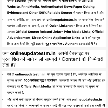
उसके
Source
मुख्य तौर पर
संबंधित संस्था या भारत सरकार
के
Official
Website, Print Media, Authenticated News Paper Cutting
Evidence and Other 100% Reliable Source
से प्रदान किया जाता है औऱ
अन्त मे, इसीलिए हम, आप सभी को
onlineupdatestm.in
पर प्रकाशित किये जाने
प्रत्येक आर्टिकल्स के अन्त में, आपको
Quick Links
प्रदान किया जाता है जिसमे हम
आपको
Official Source Related Links – Print Media Links, Official
Advertisement, Direct Online Application Links
आदि को प्रस्तुत
किया जाता है जो कि, पूरी तरह से
शुद्ध व प्रमाणिक / Authenticated
होती है।
क्या
onlineupdatestm.in
अपनी वेबसाइट पर
प्रकाशित की जाने वाली सामग्री / Content की जिम्मेदारी
लेता है?
वैसे तो
onlineupdatestm.in
का पूरा प्रयास रहता है कि, अपने हर आर्टिकल या
सूचना आपको
100 प्रतिशत शुद्ध व प्रमाणिक
जानकारी प्रदान की जाये औऱ इसीलिए हम
वेबसाइट पर
Official Print Media
से प्राप्त जानकारी के आधार पर सूचना को
प्रदान करते है,
औऱ अपने सभी पाठको से विनम्र अनुरोध करते है कि, आप
onlineupdatestm.in
पर दी गई किसी भी जानकारी के संबंध मे कोई भी बड़ा कदम उठाने से पहले उस खबरी की