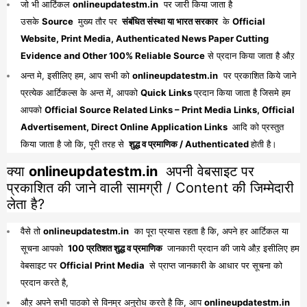
जो भी आर्टिकल
onlineupdatestm.in
पर जारी किया जाता है
उसके
Source
मुख्य तौर पर
संबंधित संस्था या भारत सरकार
के
Official
Website, Print Media, Authenticated News Paper Cutting
Evidence and Other 100% Reliable Source
से प्रदान किया जाता है औऱ
अन्त मे, इसीलिए हम, आप सभी को
onlineupdatestm.in
पर प्रकाशित किये जाने
प्रत्येक आर्टिकल्स के अन्त में, आपको
Quick Links
प्रदान किया जाता है जिसमे हम
आपको
Official Source Related Links – Print Media Links, Official
Advertisement, Direct Online Application Links
आदि को प्रस्तुत
किया जाता है जो कि, पूरी तरह से
शुद्ध व प्रमाणिक / Authenticated
होती है।
क्या
onlineupdatestm.in
अपनी वेबसाइट पर
प्रकाशित की जाने वाली सामग्री / Content की जिम्मेदारी
लेता है?
वैसे तो
onlineupdatestm.in
का पूरा प्रयास रहता है कि, अपने हर आर्टिकल या
सूचना आपको
100 प्रतिशत शुद्ध व प्रमाणिक
जानकारी प्रदान की जाये औऱ इसीलिए हम
वेबसाइट पर
Official Print Media
से प्राप्त जानकारी के आधार पर सूचना को
प्रदान करते है,
औऱ अपने सभी पाठको से विनम्र अनुरोध करते है कि, आप
onlineupdatestm.in