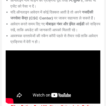
ऑनलाइन नाम जोड़ने की प्रक्रिया पूरी तरह
नि:शुल्क
है, किसी भी
एजेंट को पैसा न दें।
यदि ऑनलाइन आवेदन में कोई दिक्कत आती है तो अपने
नजदीकी
जनसेवा केंद्र (CSC Center)
पर जाकर सहायता ले सकते हैं।
आवेदन करते समय दिए गए
मोबाइल नंबर और ईमेल आईडी
को सक्रिय
रखें, ताकि अपडेट की जानकारी आपको मिलती रहे।
आवश्यक दस्तावेजों की स्कैन कॉपी पहले से तैयार रखें ताकि आवेदन
प्रक्रिया में देरी न हो।