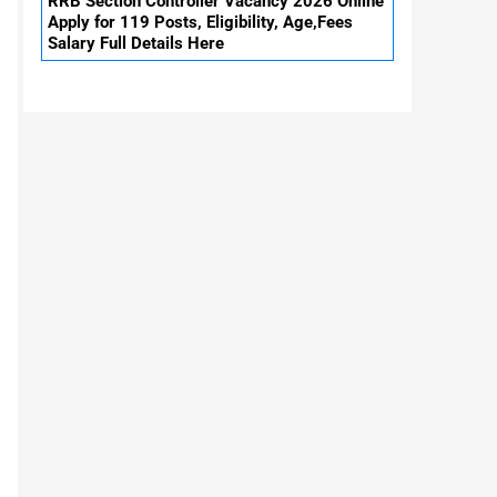
RRB Section Controller Vacancy 2026 Online
Apply for 119 Posts, Eligibility, Age,Fees
Salary Full Details Here