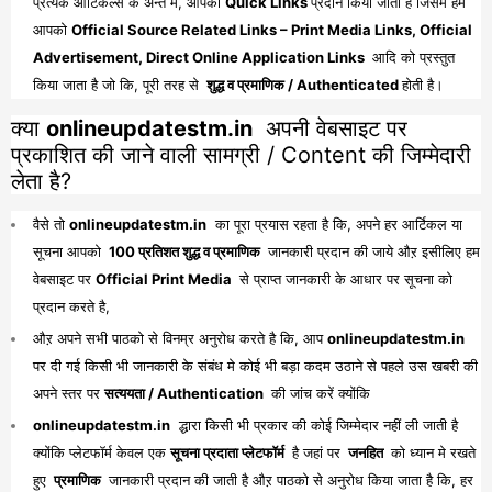
प्रत्येक आर्टिकल्स के अन्त में, आपको
Quick Links
प्रदान किया जाता है जिसमे हम
आपको
Official Source Related Links – Print Media Links, Official
Advertisement, Direct Online Application Links
आदि को प्रस्तुत
किया जाता है जो कि, पूरी तरह से
शुद्ध व प्रमाणिक / Authenticated
होती है।
क्या
onlineupdatestm.in
अपनी वेबसाइट पर
प्रकाशित की जाने वाली सामग्री / Content की जिम्मेदारी
लेता है?
वैसे तो
onlineupdatestm.in
का पूरा प्रयास रहता है कि, अपने हर आर्टिकल या
सूचना आपको
100 प्रतिशत शुद्ध व प्रमाणिक
जानकारी प्रदान की जाये औऱ इसीलिए हम
वेबसाइट पर
Official Print Media
से प्राप्त जानकारी के आधार पर सूचना को
प्रदान करते है,
औऱ अपने सभी पाठको से विनम्र अनुरोध करते है कि, आप
onlineupdatestm.in
पर दी गई किसी भी जानकारी के संबंध मे कोई भी बड़ा कदम उठाने से पहले उस खबरी की
अपने स्तर पर
सत्ययता / Authentication
की जांच करें क्योंकि
onlineupdatestm.in
द्धारा किसी भी प्रकार की कोई जिम्मेदार नहीं ली जाती है
क्योंकि प्लेटफॉर्म केवल एक
सूचना प्रदाता प्लेटफॉर्म
है जहां पर
जनहित
को ध्यान मे रखते
हुए
प्रमाणिक
जानकारी प्रदान की जाती है औऱ पाठको से अनुरोध किया जाता है कि, हर