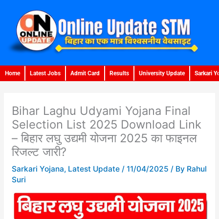
Skip
to
content
Home
Latest Jobs
Admit Card
Results
University Update
Sarkari Y
Bihar Laghu Udyami Yojana Final
Selection List 2025 Download Link
– बिहार लघु उद्यमी योजना 2025 का फाइनल
रिजल्ट जारी?
Sarkari Yojana
,
Latest Update
/
11/04/2025
/ By
Rahul
Suri