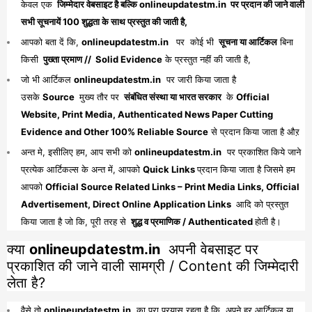
केवल एक
जिम्मेदार वेबसाइट है बल्कि onlineupdatestm.in पर प्रदान की जाने वाली
सभी सूचनायें 100 शुद्धता के साथ प्रस्तुत की जाती है,
आपको बता दें कि,
onlineupdatestm.in
पर कोई भी
सूचना या आर्टिकल
बिना
किसी
पुख्ता प्रमाण // Solid Evidence
के प्रस्तुत नहीं की जाती है,
जो भी आर्टिकल
onlineupdatestm.in
पर जारी किया जाता है
उसके
Source
मुख्य तौर पर
संबंधित संस्था या भारत सरकार
के
Official
Website, Print Media, Authenticated News Paper Cutting
Evidence and Other 100% Reliable Source
से प्रदान किया जाता है औऱ
अन्त मे, इसीलिए हम, आप सभी को
onlineupdatestm.in
पर प्रकाशित किये जाने
प्रत्येक आर्टिकल्स के अन्त में, आपको
Quick Links
प्रदान किया जाता है जिसमे हम
आपको
Official Source Related Links – Print Media Links, Official
Advertisement, Direct Online Application Links
आदि को प्रस्तुत
किया जाता है जो कि, पूरी तरह से
शुद्ध व प्रमाणिक / Authenticated
होती है।
क्या
onlineupdatestm.in
अपनी वेबसाइट पर
प्रकाशित की जाने वाली सामग्री / Content की जिम्मेदारी
लेता है?
वैसे तो
onlineupdatestm.in
का पूरा प्रयास रहता है कि, अपने हर आर्टिकल या