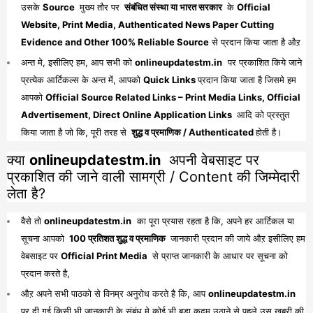
उसके
Source
मुख्य तौर पर
संबंधित संस्था या भारत सरकार
के
Official
Website, Print Media, Authenticated News Paper Cutting
Evidence and Other 100% Reliable Source
से प्रदान किया जाता है औऱ
अन्त मे, इसीलिए हम, आप सभी को
onlineupdatestm.in
पर प्रकाशित किये जाने
प्रत्येक आर्टिकल्स के अन्त में, आपको
Quick Links
प्रदान किया जाता है जिसमे हम
आपको
Official Source Related Links – Print Media Links, Official
Advertisement, Direct Online Application Links
आदि को प्रस्तुत
किया जाता है जो कि, पूरी तरह से
शुद्ध व प्रमाणिक / Authenticated
होती है।
क्या
onlineupdatestm.in
अपनी वेबसाइट पर
प्रकाशित की जाने वाली सामग्री / Content की जिम्मेदारी
लेता है?
वैसे तो
onlineupdatestm.in
का पूरा प्रयास रहता है कि, अपने हर आर्टिकल या
सूचना आपको
100 प्रतिशत शुद्ध व प्रमाणिक
जानकारी प्रदान की जाये औऱ इसीलिए हम
वेबसाइट पर
Official Print Media
से प्राप्त जानकारी के आधार पर सूचना को
प्रदान करते है,
औऱ अपने सभी पाठको से विनम्र अनुरोध करते है कि, आप
onlineupdatestm.in
पर दी गई किसी भी जानकारी के संबंध मे कोई भी बड़ा कदम उठाने से पहले उस खबरी की