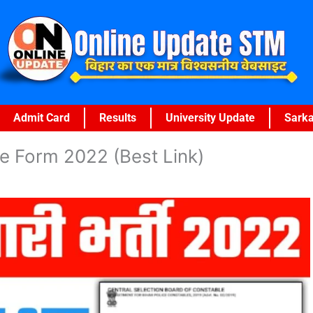
Admit Card
Results
University Update
Sarka
ne Form 2022 (Best Link)