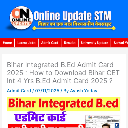
Skip
to
content
Home
Latest Jobs
Admit Card
Results
University Update
Sarkari Y
Bihar Integrated B.Ed Admit Card
2025 : How to Download Bihar CET
Int 4 Yrs B.Ed Admit Card 2025 ?
Admit Card
/
07/11/2025
/ By
Ayush Yadav