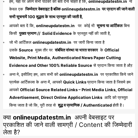
हम, यहां पर अपने सभी पाठको को बता देना चाहते है कि,
onlineupdatestm.in
ना
केवल एक
जिम्मेदार वेबसाइट है बल्कि onlineupdatestm.in पर प्रदान की जाने वाली
सभी सूचनायें 100 शुद्धता के साथ प्रस्तुत की जाती है,
आपको बता दें कि,
onlineupdatestm.in
पर कोई भी
सूचना या आर्टिकल
बिना
किसी
पुख्ता प्रमाण // Solid Evidence
के प्रस्तुत नहीं की जाती है,
जो भी आर्टिकल
onlineupdatestm.in
पर जारी किया जाता है
उसके
Source
मुख्य तौर पर
संबंधित संस्था या भारत सरकार
के
Official
Website, Print Media, Authenticated News Paper Cutting
Evidence and Other 100% Reliable Source
से प्रदान किया जाता है औऱ
अन्त मे, इसीलिए हम, आप सभी को
onlineupdatestm.in
पर प्रकाशित किये जाने
प्रत्येक आर्टिकल्स के अन्त में, आपको
Quick Links
प्रदान किया जाता है जिसमे हम
आपको
Official Source Related Links – Print Media Links, Official
Advertisement, Direct Online Application Links
आदि को प्रस्तुत
किया जाता है जो कि, पूरी तरह से
शुद्ध व प्रमाणिक / Authenticated
होती है।
क्या
onlineupdatestm.in
अपनी वेबसाइट पर
प्रकाशित की जाने वाली सामग्री / Content की जिम्मेदारी
लेता है?