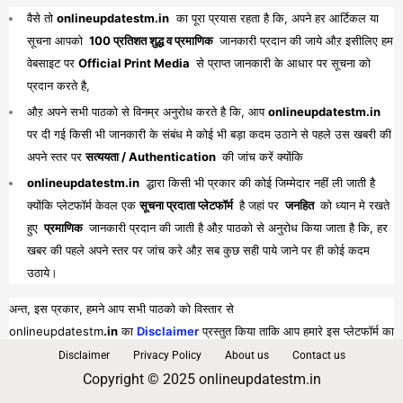
वैसे तो
onlineupdatestm.in
का पूरा प्रयास रहता है कि, अपने हर आर्टिकल या
सूचना आपको
100 प्रतिशत शुद्ध व प्रमाणिक
जानकारी प्रदान की जाये औऱ इसीलिए हम
वेबसाइट पर
Official Print Media
से प्राप्त जानकारी के आधार पर सूचना को
प्रदान करते है,
औऱ अपने सभी पाठको से विनम्र अनुरोध करते है कि, आप
onlineupdatestm.in
पर दी गई किसी भी जानकारी के संबंध मे कोई भी बड़ा कदम उठाने से पहले उस खबरी की
अपने स्तर पर
सत्ययता / Authentication
की जांच करें क्योंकि
onlineupdatestm.in
द्धारा किसी भी प्रकार की कोई जिम्मेदार नहीं ली जाती है
क्योंकि प्लेटफॉर्म केवल एक
सूचना प्रदाता प्लेटफॉर्म
है जहां पर
जनहित
को ध्यान मे रखते
हुए
प्रमाणिक
जानकारी प्रदान की जाती है औऱ पाठको से अनुरोध किया जाता है कि, हर
खबर की पहले अपने स्तर पर जांच करे औऱ सब कुछ सही पाये जाने पर ही कोई कदम
उठाये।
अन्त, इस प्रकार, हमने आप सभी पाठको को विस्तार से
onlineupdatestm
.in
का
Disclaimer
प्रस्तुत किया ताकि आप हमारे इस प्लेटफॉर्म का
पूरा व भरपूर लाभ प्राप्त कर सकें।
Disclaimer
Privacy Policy
About us
Contact us
Copyright © 2025 onlineupdatestm.in