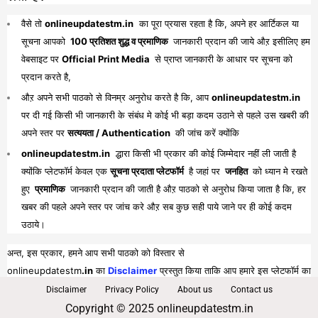
वैसे तो
onlineupdatestm.in
का पूरा प्रयास रहता है कि, अपने हर आर्टिकल या
सूचना आपको
100 प्रतिशत शुद्ध व प्रमाणिक
जानकारी प्रदान की जाये औऱ इसीलिए हम
वेबसाइट पर
Official Print Media
से प्राप्त जानकारी के आधार पर सूचना को
प्रदान करते है,
औऱ अपने सभी पाठको से विनम्र अनुरोध करते है कि, आप
onlineupdatestm.in
पर दी गई किसी भी जानकारी के संबंध मे कोई भी बड़ा कदम उठाने से पहले उस खबरी की
अपने स्तर पर
सत्ययता / Authentication
की जांच करें क्योंकि
onlineupdatestm.in
द्धारा किसी भी प्रकार की कोई जिम्मेदार नहीं ली जाती है
क्योंकि प्लेटफॉर्म केवल एक
सूचना प्रदाता प्लेटफॉर्म
है जहां पर
जनहित
को ध्यान मे रखते
हुए
प्रमाणिक
जानकारी प्रदान की जाती है औऱ पाठको से अनुरोध किया जाता है कि, हर
खबर की पहले अपने स्तर पर जांच करे औऱ सब कुछ सही पाये जाने पर ही कोई कदम
उठाये।
अन्त, इस प्रकार, हमने आप सभी पाठको को विस्तार से
onlineupdatestm
.in
का
Disclaimer
प्रस्तुत किया ताकि आप हमारे इस प्लेटफॉर्म का
पूरा व भरपूर लाभ प्राप्त कर सकें।
Disclaimer
Privacy Policy
About us
Contact us
Copyright © 2025 onlineupdatestm.in