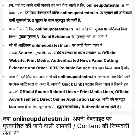
हम, यहां पर अपने सभी पाठको को बता देना चाहते है कि,
onlineupdatestm.in
ना
केवल एक
जिम्मेदार वेबसाइट है बल्कि onlineupdatestm.in पर प्रदान की जाने वाली
सभी सूचनायें 100 शुद्धता के साथ प्रस्तुत की जाती है,
आपको बता दें कि,
onlineupdatestm.in
पर कोई भी
सूचना या आर्टिकल
बिना
किसी
पुख्ता प्रमाण // Solid Evidence
के प्रस्तुत नहीं की जाती है,
जो भी आर्टिकल
onlineupdatestm.in
पर जारी किया जाता है
उसके
Source
मुख्य तौर पर
संबंधित संस्था या भारत सरकार
के
Official
Website, Print Media, Authenticated News Paper Cutting
Evidence and Other 100% Reliable Source
से प्रदान किया जाता है औऱ
अन्त मे, इसीलिए हम, आप सभी को
onlineupdatestm.in
पर प्रकाशित किये जाने
प्रत्येक आर्टिकल्स के अन्त में, आपको
Quick Links
प्रदान किया जाता है जिसमे हम
आपको
Official Source Related Links – Print Media Links, Official
Advertisement, Direct Online Application Links
आदि को प्रस्तुत
किया जाता है जो कि, पूरी तरह से
शुद्ध व प्रमाणिक / Authenticated
होती है।
क्या
onlineupdatestm.in
अपनी वेबसाइट पर
प्रकाशित की जाने वाली सामग्री / Content की जिम्मेदारी
लेता है?