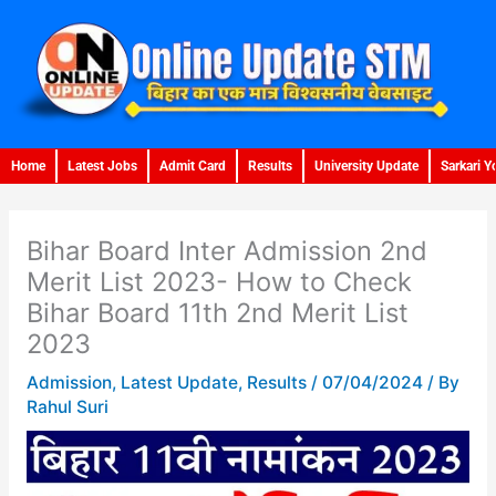
Skip
to
content
Home
Latest Jobs
Admit Card
Results
University Update
Sarkari Y
Bihar Board Inter Admission 2nd
Merit List 2023- How to Check
Bihar Board 11th 2nd Merit List
2023
Admission
,
Latest Update
,
Results
/
07/04/2024
/ By
Rahul Suri