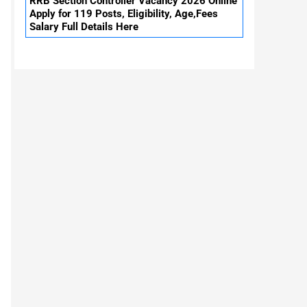
RRB Section Controller Vacancy 2026 Online
Apply for 119 Posts, Eligibility, Age,Fees
Salary Full Details Here