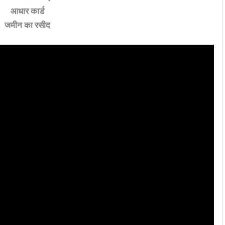
आधार कार्ड
जमीन का रसीद