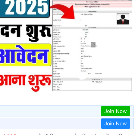
Join Now
Join Now