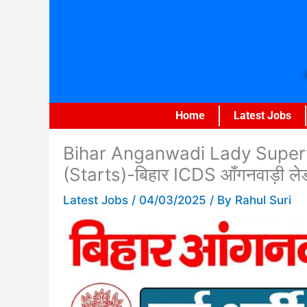
Skip
to
content
Home
Latest Jobs
Bihar Anganwadi Lady Super
(Starts)-बिहार ICDS आँगनवाड़ी लेड
Latest Jobs
/
04/03/2025
/ By
Rahul Suri