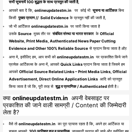
सभी सूचनायें 100 शुद्धता के साथ प्रस्तुत की जाती है,
आपको बता दें कि,
onlineupdatestm.in
पर कोई भी
सूचना या आर्टिकल
बिना
किसी
पुख्ता प्रमाण // Solid Evidence
के प्रस्तुत नहीं की जाती है,
जो भी आर्टिकल
onlineupdatestm.in
पर जारी किया जाता है
उसके
Source
मुख्य तौर पर
संबंधित संस्था या भारत सरकार
के
Official
Website, Print Media, Authenticated News Paper Cutting
Evidence and Other 100% Reliable Source
से प्रदान किया जाता है औऱ
अन्त मे, इसीलिए हम, आप सभी को
onlineupdatestm.in
पर प्रकाशित किये जाने
प्रत्येक आर्टिकल्स के अन्त में, आपको
Quick Links
प्रदान किया जाता है जिसमे हम
आपको
Official Source Related Links – Print Media Links, Official
Advertisement, Direct Online Application Links
आदि को प्रस्तुत
किया जाता है जो कि, पूरी तरह से
शुद्ध व प्रमाणिक / Authenticated
होती है।
क्या
onlineupdatestm.in
अपनी वेबसाइट पर
प्रकाशित की जाने वाली सामग्री / Content की जिम्मेदारी
लेता है?
वैसे तो
onlineupdatestm.in
का पूरा प्रयास रहता है कि, अपने हर आर्टिकल या
सूचना आपको
100 प्रतिशत शुद्ध व प्रमाणिक
जानकारी प्रदान की जाये औऱ इसीलिए हम